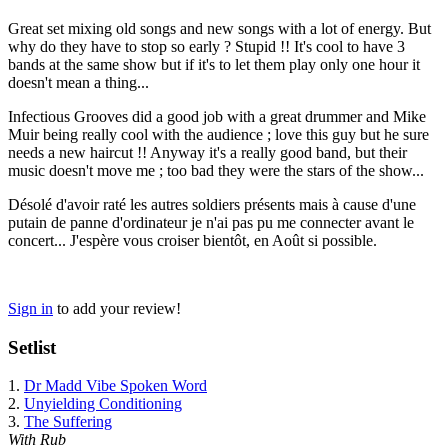
Great set mixing old songs and new songs with a lot of energy. But
why do they have to stop so early ? Stupid !! It's cool to have 3
bands at the same show but if it's to let them play only one hour it
doesn't mean a thing...
Infectious Grooves did a good job with a great drummer and Mike
Muir being really cool with the audience ; love this guy but he sure
needs a new haircut !! Anyway it's a really good band, but their
music doesn't move me ; too bad they were the stars of the show...
Désolé d'avoir raté les autres soldiers présents mais à cause d'une
putain de panne d'ordinateur je n'ai pas pu me connecter avant le
concert... J'espère vous croiser bientôt, en Août si possible.
Sign in
to add your review!
Setlist
1.
Dr Madd Vibe Spoken Word
2.
Unyielding Conditioning
3.
The Suffering
With Rub