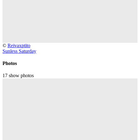
2008-
©
Reivaxptito
04-
Sunless Saturday
26
Fishbone
Photos
@
Elysée
17 show photos
Montmartre
-
Paris
-
France
(video-
2778)