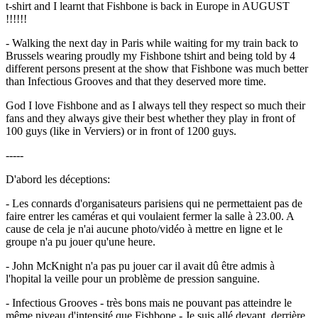
t-shirt and I learnt that Fishbone is back in Europe in AUGUST
!!!!!!
- Walking the next day in Paris while waiting for my train back to
Brussels wearing proudly my Fishbone tshirt and being told by 4
different persons present at the show that Fishbone was much better
than Infectious Grooves and that they deserved more time.
God I love Fishbone and as I always tell they respect so much their
fans and they always give their best whether they play in front of
100 guys (like in Verviers) or in front of 1200 guys.
-----
D'abord les déceptions:
- Les connards d'organisateurs parisiens qui ne permettaient pas de
faire entrer les caméras et qui voulaient fermer la salle à 23.00. A
cause de cela je n'ai aucune photo/vidéo à mettre en ligne et le
groupe n'a pu jouer qu'une heure.
- John McKnight n'a pas pu jouer car il avait dû être admis à
l'hopital la veille pour un problème de pression sanguine.
- Infectious Grooves - très bons mais ne pouvant pas atteindre le
même niveau d'intensité que Fishbone - Je suis allé devant, derrière,