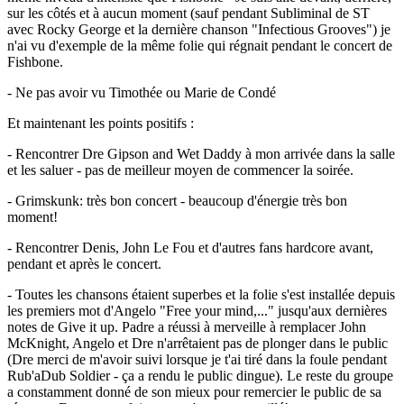
sur les côtés et à aucun moment (sauf pendant Subliminal de ST
avec Rocky George et la dernière chanson "Infectious Grooves") je
n'ai vu d'exemple de la même folie qui régnait pendant le concert de
Fishbone.
- Ne pas avoir vu Timothée ou Marie de Condé
Et maintenant les points positifs :
- Rencontrer Dre Gipson and Wet Daddy à mon arrivée dans la salle
et les saluer - pas de meilleur moyen de commencer la soirée.
- Grimskunk: très bon concert - beaucoup d'énergie très bon
moment!
- Rencontrer Denis, John Le Fou et d'autres fans hardcore avant,
pendant et après le concert.
- Toutes les chansons étaient superbes et la folie s'est installée depuis
les premiers mot d'Angelo "Free your mind,..." jusqu'aux dernières
notes de Give it up. Padre a réussi à merveille à remplacer John
McKnight, Angelo et Dre n'arrêtaient pas de plonger dans le public
(Dre merci de m'avoir suivi lorsque je t'ai tiré dans la foule pendant
Rub'aDub Soldier - ça a rendu le public dingue). Le reste du groupe
a constamment donné de son mieux pour remercier le public de sa