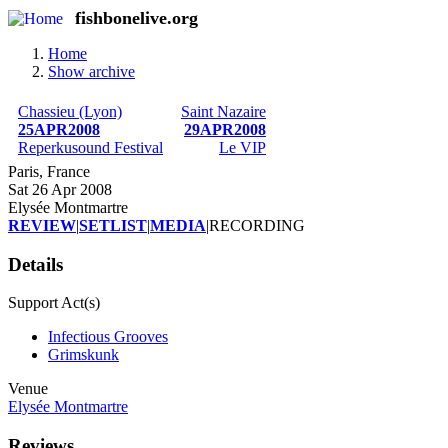
Skip
fishbonelive.org
M
to
main
Home
content
Show archive
Breadcrumb
Chassieu (Lyon)
Saint Nazaire
25APR2008
29APR2008
Reperkusound Festival
Le VIP
Paris, France
Sat 26 Apr 2008
Elysée Montmartre
REVIEW
|
SETLIST
|
MEDIA
|
RECORDING
Details
Support Act(s)
Infectious Grooves
Grimskunk
Venue
Elysée Montmartre
Reviews