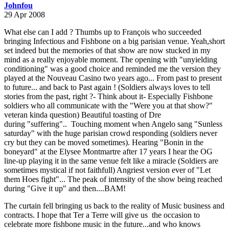
Johnfou
29 Apr 2008
What else can I add ? Thumbs up to François who succeeded
bringing Infectious and Fishbone on a big parisian venue. Yeah,short
set indeed but the memories of that show are now stucked in my
mind as a really enjoyable moment. The opening with "unyielding
conditioning" was a good choice and reminded me the version they
played at the Nouveau Casino two years ago... From past to present
to future... and back to Past again ! (Soldiers always loves to tell
stories from the past, right ?- Think about it- Especially Fishbone
soldiers who all communicate with the "Were you at that show?"
veteran kinda question) Beautiful toasting of Dre
during "suffering".. Touching moment when Angelo sang "Sunless
saturday" with the huge parisian crowd responding (soldiers never
cry but they can be moved sometimes). Hearing "Bonin in the
boneyard" at the Elysee Montmartre after 17 years I hear the OG
line-up playing it in the same venue felt like a miracle (Soldiers are
sometimes mystical if not faithfull) Angriest version ever of "Let
them Hoes fight"... The peak of intensity of the show being reached
during "Give it up" and then....BAM!
The curtain fell bringing us back to the reality of Music business and
contracts. I hope that Ter a Terre will give us the occasion to
celebrate more fishbone music in the future...and who knows