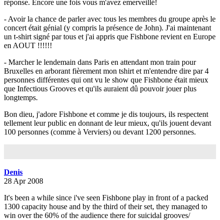
réponse. Encore une fois vous m'avez emerveillé!
- Avoir la chance de parler avec tous les membres du groupe après le
concert était génial (y compris la présence de John). J'ai maintenant
un t-shirt signé par tous et j'ai appris que Fishbone revient en Europe
en AOUT !!!!!!
- Marcher le lendemain dans Paris en attendant mon train pour
Bruxelles en arborant fièrement mon tshirt et m'entendre dire par 4
personnes différentes qui ont vu le show que Fishbone était mieux
que Infectious Grooves et qu'ils auraient dû pouvoir jouer plus
longtemps.
Bon dieu, j'adore Fishbone et comme je dis toujours, ils respectent
tellement leur public en donnant de leur mieux, qu'ils jouent devant
100 personnes (comme à Verviers) ou devant 1200 personnes.
Denis
28 Apr 2008
It's been a while since i've seen Fishbone play in front of a packed
1300 capacity house and by the third of their set, they managed to
win over the 60% of the audience there for suicidal grooves/